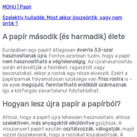
MOHU | Papír
Szelektív hulladék: Most akkor összeöntik, vagy nem
öntik ?
A papír második (és harmadik) élete
Európában egy papírt átlagosan
évente 3,5-szer
hasznosítanak újra
. Fontos azonban tudni, hogy a papír
nem hasznosítható a végtelenségig
. Az újrahasznosítás
során eltávolítják a festéket, ragasztót vagy
bevonatokat, ekkor a rostok egy része elveszik. Ezért a
papíriparnak folyamatosan szüksége van
friss rostra
is –
de ezek
megújuló, fenntartható erdőkből származnak
,
így a körforgás zavartalanul folytatódhat.
Hogyan lesz újra papír a papírból?
Ahhoz, hogy a papírt újra lehessen hasznosítani, ahhoz
szelektíven, más anyagoktól elkülönítve
gyűjtsük. A
visszanyert papírt ezután
osztályozzák, válogatják
, majd
vízzel összekeverik, hogy a rostokat kiszabadítsák. A