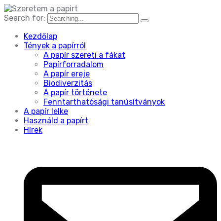
Search for:
Kezdőlap
Tények a papírról
A papír szereti a fákat
Papírforradalom
A papír ereje
Biodiverzitás
A papír története
Fenntarthatósági tanúsítványok
A papír lelke
Használd a papírt
Hírek