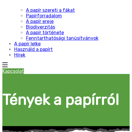
A papír szereti a fákat
Papírforradalom
A papír ereje
Biodiverzitás
A papír története
Fenntarthatósági tanúsítványok
A papír lelke
Használd a papírt
Hírek
Kapcsolat
Tények a papírról