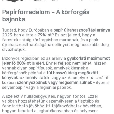
Papírforradalom – A körforgás
bajnoka
Tudtad, hogy Európában
a papír újrahasznosítási
aránya
2023-ban elérte a
79%-ot
? Ez azt jelenti, hogy a
farostok sokáig körforgásban maradnak, és a papír
újrahasznosíthatóságának előnyeit még hosszabb ideig
élvezhetjük.
Bizonyos régiókban ez az arány a
gyakorlati maximumot
jelentő 80%-ot
is eléri. Ennél feljebb nem lehet, hiszen
vannak olyan papírtípusok, amelyek kiesnek a
körforgásból: például a
túl hosszú ideig megőrzött
könyvek
, az
archív iratok
, vagy azok, amelyek használat
közben
szennyeződnek vagy megsemmisülnek
– ilyen a
selyempapír vagy a higiéniai papírok.
A szelektív hulladékgyűjtés, nagyon fontos. Ezzel
valóban hozzátehetünk személyesen a tisztább és
fenntartható jövőhöz. Itt tájékozódhatsz bővebben,
hogyan teheted a leghatékonyabban és helyesen: