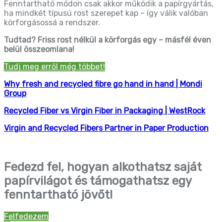
Fenntartható módon csak akkor működik a papírgyártás,
ha mindkét típusú rost szerepet kap – így válik valóban
körforgásossá a rendszer.
Tudtad? Friss rost nélkül a körforgás egy – másfél éven
belül összeomlana!
Tudj meg erről még többet!
Why fresh and recycled fibre go hand in hand | Mondi
Group
Recycled Fiber vs Virgin Fiber in Packaging | WestRock
Virgin and Recycled Fibers Partner in Paper Production
Fedezd fel, hogyan alkothatsz saját
papírvilágot és támogathatsz egy
fenntartható jövőt!
Felfedezem