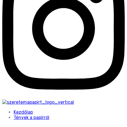
Kezdőlap
Tények a papírról