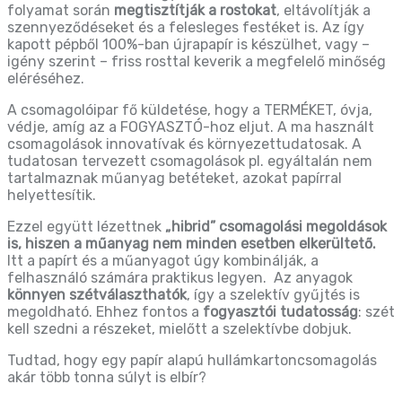
folyamat során
megtisztítják a rostokat
, eltávolítják a
szennyeződéseket és a felesleges festéket is. Az így
kapott pépből 100%-ban újrapapír is készülhet, vagy –
igény szerint – friss rosttal keverik a megfelelő minőség
eléréséhez.
A csomagolóipar fő küldetése, hogy a TERMÉKET, óvja,
védje, amíg az a FOGYASZTÓ-hoz eljut. A ma használt
csomagolások innovatívak és környezettudatosak. A
tudatosan tervezett csomagolások pl. egyáltalán nem
tartalmaznak műanyag betéteket, azokat papírral
helyettesítik.
Ezzel együtt lézettnek
„hibrid” csomagolási megoldások
is, hiszen a műanyag nem minden esetben elkerültető.
Itt a papírt és a műanyagot úgy kombinálják,
a
felhasználó számára praktikus legyen. Az anyagok
könnyen szétválaszthatók
, így a szelektív gyűjtés is
megoldható. Ehhez fontos a
fogyasztói tudatosság
: szét
kell szedni a részeket, mielőtt a szelektívbe dobjuk.
Tudtad, hogy egy papír alapú hullámkartoncsomagolás
akár több tonna súlyt is elbír?