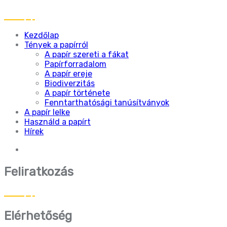
Kezdőlap
Tények a papírról
A papír szereti a fákat
Papírforradalom
A papír ereje
Biodiverzitás
A papír története
Fenntarthatósági tanúsítványok
A papír lelke
Használd a papírt
Hírek
Feliratkozás
Elérhetőség